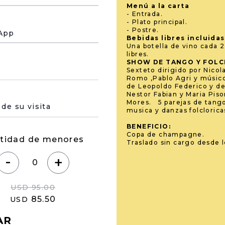
Menú a la carta
- Entrada.
- Plato principal.
- Postre.
App
Bebidas libres incluida
Una botella de vino cada 
libres.
SHOW DE TANGO Y FOL
Sexteto dirigido por Nicol
Romo ,Pablo Agri y músic
de Leopoldo Federico y de
Nestor Fabian y Maria Piso
ine select
Mores. 5 parejas de tango
musica y danzas folclorica
BENEFICIO:
Copa de champagne.
tidad de menores
Traslado sin cargo desde l
-
+
USD
95.00
85.50
USD
AR