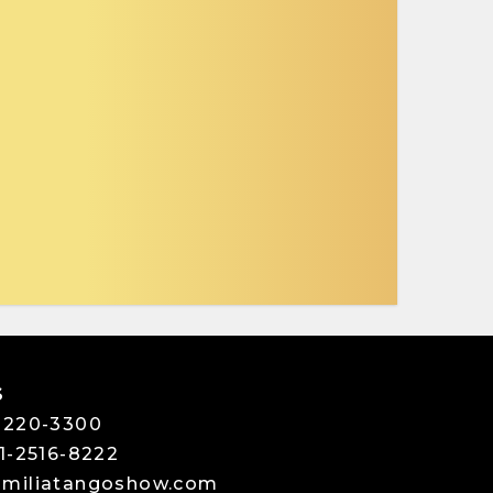
S
 3220-3300
1-2516-8222
amiliatangoshow.com