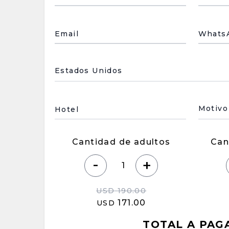
Email
Whats
País de residencia
Underl
Hotel
Cantidad de adultos
Can
-
+
USD
190.00
171.00
USD
TOTAL A PAG