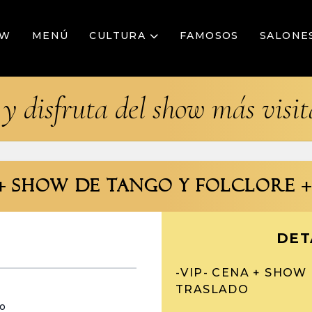
OW
MENÚ
CULTURA
FAMOSOS
SALONE
y disfruta del show más visi
A + SHOW DE TANGO Y FOLCLORE 
DET
-VIP- CENA + SHOW
TRASLADO
do